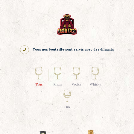
Wine Catalogue
Accsesories
Someliers Choise
Store Gift Card
About us
Tous nos bouteille sont servis avec des diluants
Contact Us
Tous
Rhum
Vodka
Whisky
Gin